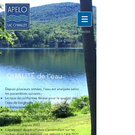
Association pour la Protection
de l'Environnement
du Lac
O
'Malley
QUALITÉ de l'eau
Depuis plusieurs années, l’eau est analysée selon
les paramètres suivants :
Le taux de coliformes fécaux pour la qualité de
l’eau de baignade
La transparence
Le phosphore, la chlorophylle et le carbone
dissous, selon le protocole du Réseau de
surveillance volontaire des lacs (RSVL)
Le calcium depuis 2022
L’épaisseur du périphyton s’accumulant sur les
roches, dont les mesures ont débuté à l’été 2022