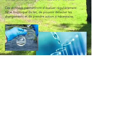
Ces données permettront d’évaluer régulièrement
l’état trophique du lac, de pouvoir détecter les
changements et de prendre action si nécessaire.
Communiquez avec nous
© 2016 v- 2026-07c
Édimestres bénévoles : France Létourneau et Mireille
Tremblay
Conception bénévole : Marie Josée McGowan,
Michèle
Lafond et Claire Rocher.
Photo de couverture de l'Accueil : Olivier L. Gariépy
Nous remercions ceux et celles qui ont autorisé la
diffusion de leurs photos et vidéos sur ce site.