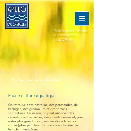
Association pour la Protection
de l'Environnement
du Lac
O
'Malley
FAUNE, FLORE et ALGUES
Faune et flore aquatiques
On retrouve dans notre lac, des perchaudes, de
l'achigan, des grenouilles et des tortues
serpentines. En saison, on peut observer des
canards, des bernaches, des grands hérons et, pour
notre plus grand plaisir, un couple de huards à
collier
(plongeon huard) qui n
o
us enchantent par
leur chant envoû
tant.