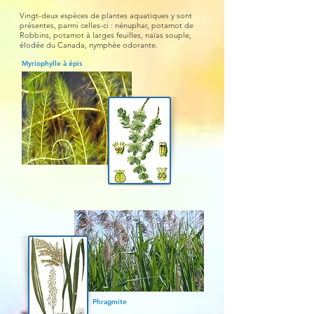
Vingt-deux
espèces de plantes aquatiques y sont
présentes, parmi cell
es-ci : nénuphar, potamot de
Robbins, potamot à larges feuille
s, naïas souple,
élodée du Canada, nymphée odorante.
Myriophylle
à épis
Phragmite