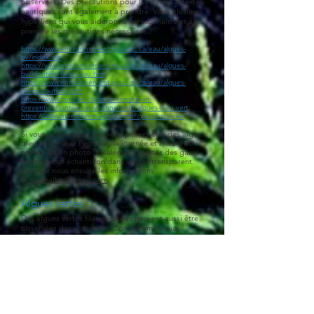
observées. Des précautions pour les autres activités
nautiques sont également à prendre. Voici plusieurs
hyperliens qui vous aideront à la reconnaître et à
prendre les précautions nécessaires.
https://www.environnement.gouv.qc.ca/eau/algues-
bv/index.asp
https://www.environnement.gouv.qc.ca/eau/algues-
bv/identifier-fleurs-eau.htm
https://www.environnement.gouv.qc.ca/eau/algues-
bv/precautions.htm
https://www.quebec.ca/sante/conseils-et-
prevention/sante-et-environnement/algues-bleu-vert
https://www.memphremagog.org/fr/cyanobacteries
Si vous observez ce que vous pensez être des algues
bleu-vert, notez l’endroit, la journée et l’heure et
prenez les en photo. Idéalement, mettez des gants
et prenez un échantillon dans un pot transparent.
Envoyez nous ensuite les informations
à
lacomalley@gmail.com
.
Algues vertes
Des algues vertes filamenteuses peuvent aussi être
observées dans notre lac. Contrairement aux
cyanobactéries, les algues vertes ne sont pas
toxiques ou dangereuses en elles-mêmes. Elles
peuvent toutefois devenir un site de prolifération
pour diverses bactéries nuisibles. Il est donc
conseillé de ne pas les toucher directement. Au
premier coup d’œil, les amas d’algues vertes et les
fleurs d’eau de cyanobactéries peuvent sembler très
similaires. De manière générale, les algues vertes