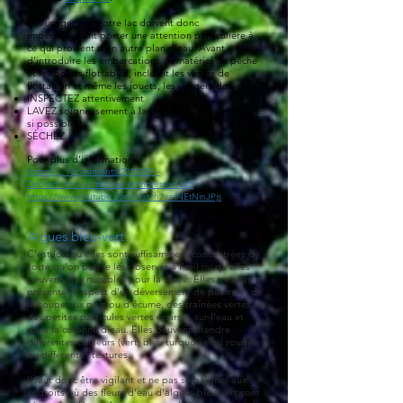
Les usagers de notre lac doivent donc
impérativement porter une attention particulière à
ce qui provient d’un autre plan d’eau.
Avant
d’introduire les embarcations, le matériel de pêche
et les objets flottables, incluant les vestes de
flottaison et même les jouets, les usagers doivent :
INSPECTEZ attentivement
LAVEZ soigneusement à la brosse et à l’eau (chaude
si possible)
SÉCHEZ
Pour plus d’informations :
https://... /documents/20180807-
Depliant_moule_zebree_compressed.pdf
https://www.youtube.com/watch?v=iNEtNinJPjs
Algues bleu-vert
C’est lorsqu’elles sont suffisamment concentrées de
sorte qu’on puisse les observer à l’œil nu qu’elles
peuvent être nuisibles pour la santé. Elles peuvent
présenter l’aspect d’un déversement de peinture, d
e
la soupe aux pois ou d’écume, des traînées vertes ou
des petites particules vertes éparses sur l'eau et
dans la colonne d'eau. Elles peuvent prendre
différentes couleurs (vert, bleu turquoise ou rouge)
ou différentes textures.
Il faut donc être vigilant et ne pas se baigner aux
endroits où des fleurs d'eau d'algues bleu-vert sont