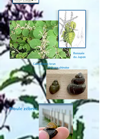
Renouée
du Japon
Campélome brun
Vivipare chinoise
Moule zébrée