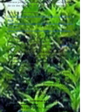
menace
pour la biodiversité, voire parfois la qualité
de vie des résidents
et la valeur des propriétés.
Pour plus d’informations :
https://www.environnementestrie.ca/myriophylle-a-
epis/
https://www.environnementestrie.ca/phragmite-ou-roseau-
commun/
https://www.environnementestrie.ca/renouee-du-japon/
L’APELO mène depuis plusieurs années une lutte
sans relâche
pour contrôler la prolifération de ces
plantes.
Pour consulter les actions prises,
cliquez ici
.
Alors que la vivipare chinoise et la vivipare
géorgienne sont présentes dans d’autres lacs à
proximité du nôtre, nous avons plutôt dans notre lac
une espèce indigène soit le campélome brun
(campeloma decisum).
La moule zébrée est une autre menace pour notre
lac, puisqu’elle est présente dans plusieurs plans
d’eau à proximité, soit le lac Memphrémagog, le lac
et la rivière Magog et le lac Massawippi. En raison
de son taux de calcium assez élevé, le lac O’Malley
est considéré comme étant à risque pour
l'introduction de cette espèce.
​Pour consulter la conférence sur les espèces
exotiques envahissantes
présentée le 3 août 2024 à l'occasion de la fête du
RPDMO
cliquez ici
.