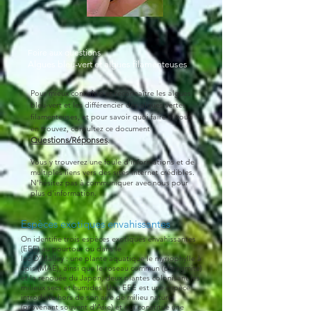
Foire aux questions
Algues bleu-vert et algues filamenteuses
Pour mieux connaître et reconnaître les algues
bleu-vert et les différencier des algues vertes
filamenteuses, et pour savoir quoi faire si vous
en trouvez, consultez ce document
Questions/Réponses
.
Vous y trouverez une foule d'informations et de
multiples liens vers des sites internet crédibles.
N'hésitez pas à communiquer avec nous pour
plus d'information.
Espèces exotiques envahissa
ntes
On identifie trois espèces exotiques envahissantes
(EEE) au pourtour ou dans le
lac O’Malley : une plante aquatique le myriophylle à
épis (MAÉ), ainsi que le roseau commun (phragmite)
et la renouée du Japon, deux plantes col
onisant les
milieux secs et humides. Une EEE est une espèce
introduite
hors de son aire de milieu naturel
(provenant souvent d’Asie) et qui constitue une