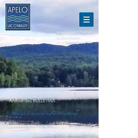
Association pour la Protection
de l'Environnement
du Lac
O
'Malley
Archive
des BULLETINS
Nos plus récents bul
letins publiés
Des nouvelles de l'APELO : 7 mars 2023