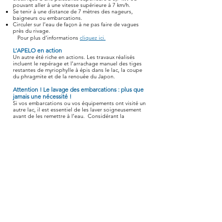
pouvant aller à une vitesse supérieure à 7 km/h.
Se tenir à une distance de 7 mètres des nageurs,
baigneurs ou embarcations.
Circuler sur l’eau de façon à ne pas faire de vagues
près du rivage.
Pour plus d’informations
cliquez ici.
L’APELO en
action
Un autre été riche en actions. Les travaux réalisés
incluent le repérage et l’arrachage manuel des tiges
restantes de myriophylle à épis dans le lac, la coupe
du phragmite et de la renouée du Japon.
Attention ! Le lavage des embarcations : plus que
jamais une nécessité !
Si vos embarcations ou vos équipements ont visité un
autre lac, il est essentiel de les laver soigneusement
avant de les remettre à l’eau. Considérant la
prolifération très rapide et nuisible de la moule
zébrée et de vivipares exotiques dans des plans d’eau
à proximité, tels les lacs Memphrémagog et
Massawippi et la rivière Magog, ce geste doit devenir
une habitude incontournable.
Nous recommandons fortement aux riverains et à ceux
ayant un droit d’accès de dédier uniquement à notre
lac des embarcations et équipements. C’est encore la
meilleure façon d’éviter l’introduction d’espèces
indésirables et de protéger notre lac à long terme !
Devenez membre
Vous n’êtes pas encore membre ? Nous avons besoin
de votre soutien pour poursuivre notre mission de
préserver la santé du lac dans le contexte de