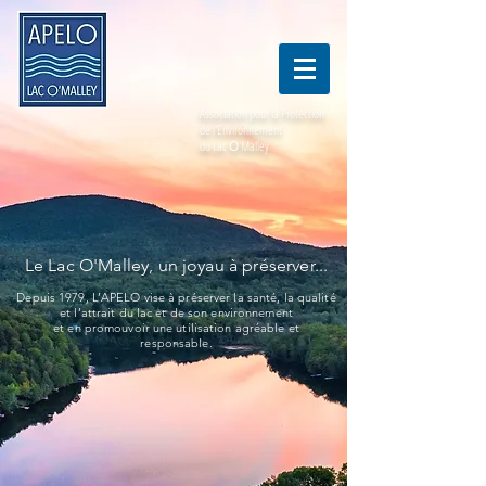
Association pour la Protection
de l'Environnement
du Lac
O
'Malley
Le Lac O'Malley, un joyau à préserver...
Depuis 1979, L’APELO vise à préserver la santé, la qualité
et l’attrait
du lac et de son environnement
et en promouvoir une utilisation agréable et
responsable.