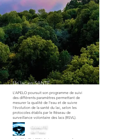
Un lac en SANTÉ
L’APELO poursuit son programme de suivi
des différents paramètres permettant de
mesurer la qualité de l’eau et de suivre
l’évolution de la santé du lac, selon les
protocoles établis par le Réseau de
surveillance volontaire des lacs (RSVL).
QUALITÉ
de l'eau